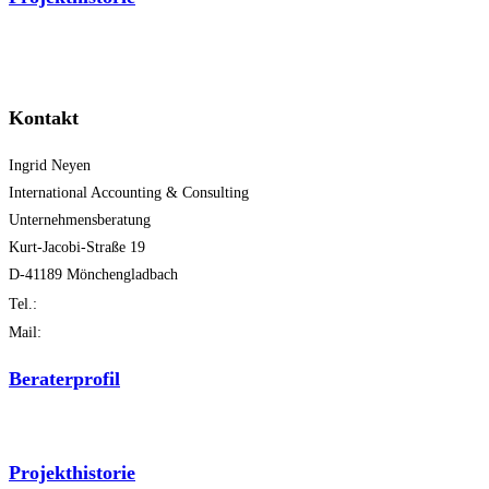
Thematisch
Chronologisch
Kontakt
Ingrid Neyen
International Accounting & Consulting
Unternehmensberatung
Kurt-Jacobi-Straße 19
D-41189 Mönchengladbach
+49 (0) 21 66 / 14 72 58
Tel.:
Mail:
info@neyen-consulting.de
Beraterprofil
Ingrid Neyen
Projekthistorie