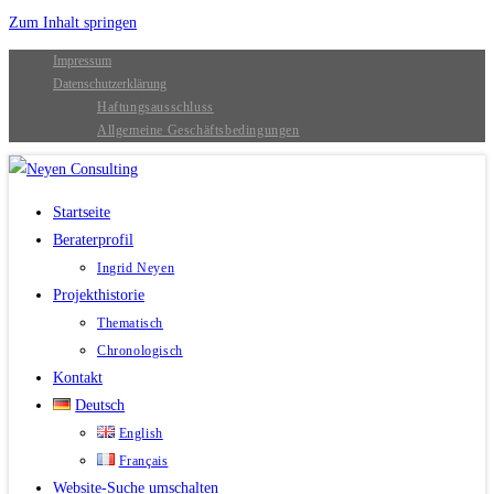
Zum Inhalt springen
Impressum
Datenschutzerklärung
Haftungsausschluss
Allgemeine Geschäftsbedingungen
Startseite
Beraterprofil
Ingrid Neyen
Projekthistorie
Thematisch
Chronologisch
Kontakt
Deutsch
English
Français
Website-Suche umschalten